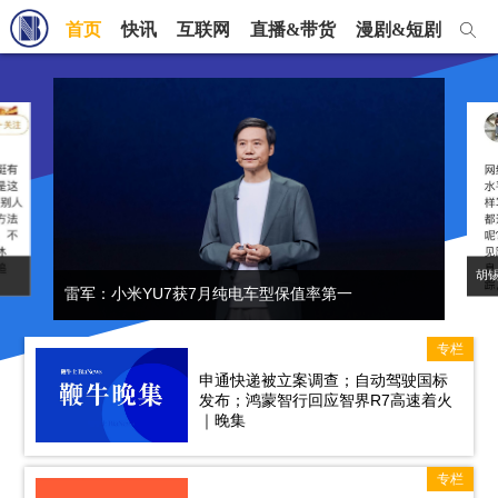
首页
快讯
互联网
直播&带货
漫剧&短剧
短视
胡
雷军：小米YU7获7月纯电车型保值率第一
申通快递被立案调查；自动驾驶国标
发布；鸿蒙智行回应智界R7高速着火
｜晚集